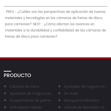
PREV：¿Cuáles son las perspectivas de aplicación de nuevos
materiales y tecnologías en las cámaras de frenos de disco
para camiones?
NEXT：¿Cómo afectan los avances en
materiales a la durabilidad y confiabilidad de las cámaras de
frenos de disco para camiones?
PRODUCTO
Cámara de freno
Ajustador de holgura manual
Ajustador de holgura automático
Air Suzie
Acoplamiento de palma
Manguera hidráulica
Articulación rápida
Válvula de liberación rápida