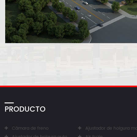
PRODUCTO
Cámara de freno
Ajustador de holgura manu
Ajustador de holgura automático
Air Suzie