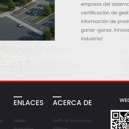
empresa del sistema
certificación de gest
información de prod
ganar-ganar, innovac
industria!
WE
ENLACES
ACERCA DE
al
Sobre
Perfil de la empresa
Productos
Fábrica