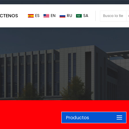
CTENOS
ES
EN
RU
SA
Productos