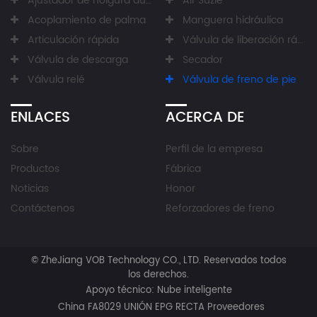
Ajustador de holgura automático
Air Suzie
Acoplamiento de palma
Manguera hidráulica
Articulación rápida
Válvula de liberación rápida
Válvula de descarga
Secador
Válvula relé
Válvula de freno de pie
ENLACES
ACERCA DE
Sobre
Perfil de la empresa
Productos
Fábrica
Noticias
Honor
Contáctenos
Reforzadores de freno
©
ZheJiang VOB Technology CO., LTD.
Reservados todos
los derechos.
Apoyo técnico:
Nube inteligente
China FA8029 UNIÓN EPG RECTA Proveedores