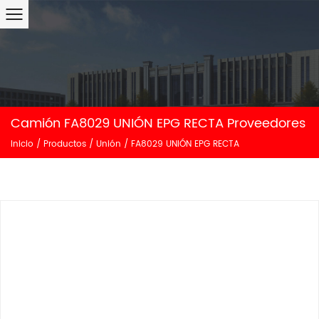
Camión FA8029 UNIÓN EPG RECTA Proveedores
Inicio
/
Productos
/
Unión
/
FA8029 UNIÓN EPG RECTA