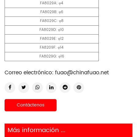
FA8029A: φ4
FA8029B: φ6
FA8029C: φ8
FA8029D: φ10
FA8029E: φ12
FA8209F: φ14
FA8029G: φ16
Correo electrónico:
fuao@chinafuao.net
Contáctenos
Más información ...