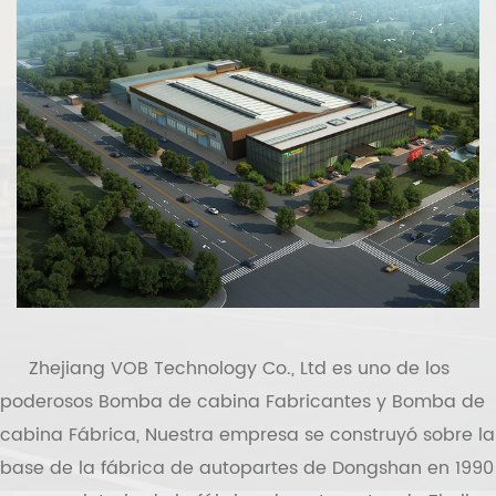
Zhejiang VOB Technology Co., Ltd
es uno de los
poderosos
Bomba de cabina Fabricantes
y
Bomba de
cabina Fábrica
, Nuestra empresa se construyó sobre la
base de la fábrica de autopartes de Dongshan en 1990