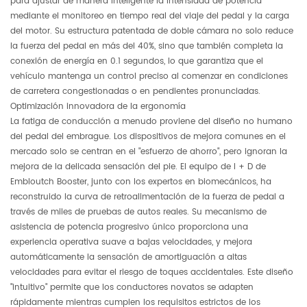
para ajustar de manera inteligente la intensidad de potencia
mediante el monitoreo en tiempo real del viaje del pedal y la carga
del motor. Su estructura patentada de doble cámara no solo reduce
la fuerza del pedal en más del 40%, sino que también completa la
conexión de energía en 0.1 segundos, lo que garantiza que el
vehículo mantenga un control preciso al comenzar en condiciones
de carretera congestionadas o en pendientes pronunciadas.
Optimización innovadora de la ergonomía
La fatiga de conducción a menudo proviene del diseño no humano
del pedal del embrague. Los dispositivos de mejora comunes en el
mercado solo se centran en el "esfuerzo de ahorro", pero ignoran la
mejora de la delicada sensación del pie. El equipo de I + D de
Embloutch Booster, junto con los expertos en biomecánicos, ha
reconstruido la curva de retroalimentación de la fuerza de pedal a
través de miles de pruebas de autos reales. Su mecanismo de
asistencia de potencia progresivo único proporciona una
experiencia operativa suave a bajas velocidades, y mejora
automáticamente la sensación de amortiguación a altas
velocidades para evitar el riesgo de toques accidentales. Este diseño
"intuitivo" permite que los conductores novatos se adapten
rápidamente mientras cumplen los requisitos estrictos de los