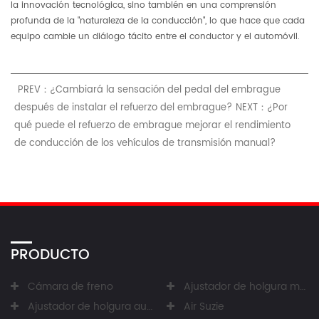
la innovación tecnológica, sino también en una comprensión
profunda de la "naturaleza de la conducción", lo que hace que cada
equipo cambie un diálogo tácito entre el conductor y el automóvil.
PREV：¿Cambiará la sensación del pedal del embrague
después de instalar el refuerzo del embrague?
NEXT：¿Por
qué puede el refuerzo de embrague mejorar el rendimiento
de conducción de los vehículos de transmisión manual?
PRODUCTO
Cámara de freno
Ajustador de holgura manual
Ajustador de holgura automático
Air Suzie