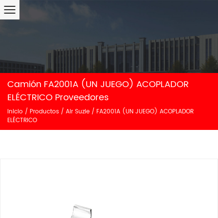
Camión FA2001A (UN JUEGO) ACOPLADOR
ELÉCTRICO Proveedores
Inicio
/
Productos
/
Air Suzie
/
FA2001A (UN JUEGO) ACOPLADOR
ELÉCTRICO