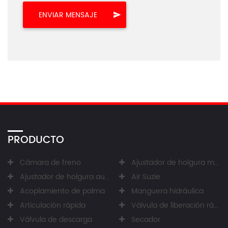
PRODUCTO
Cámara de freno
Ajustador de holgura manual
Ajustador de holgura automático
Air Suzie
Acoplamiento de palma
Manguera hidráulica
Articulación rápida
Válvula de liberación rápida
Válvula de descarga
Secador