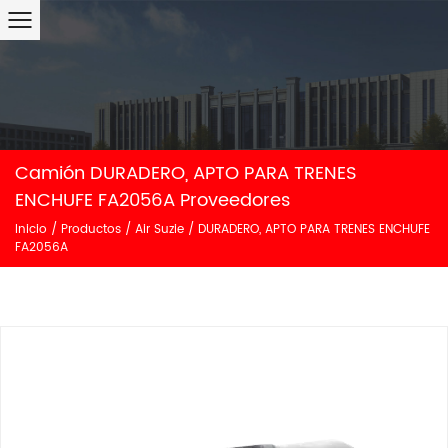
Camión DURADERO, APTO PARA TRENES
ENCHUFE FA2056A Proveedores
Inicio
/
Productos
/
Air Suzie
/
DURADERO, APTO PARA TRENES ENCHUFE
FA2056A