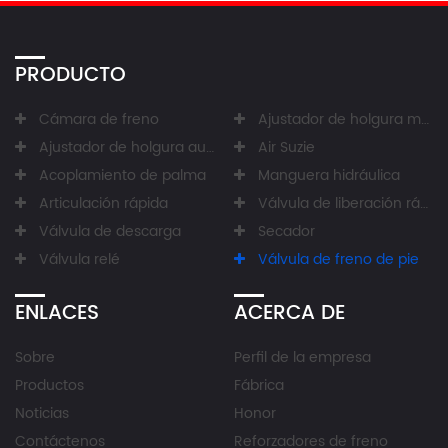
PRODUCTO
Cámara de freno
Ajustador de holgura manual
Ajustador de holgura automático
Air Suzie
Acoplamiento de palma
Manguera hidráulica
Articulación rápida
Válvula de liberación rápida
Válvula de descarga
Secador
Válvula relé
Válvula de freno de pie
ENLACES
ACERCA DE
Sobre
Perfil de la empresa
Productos
Fábrica
Noticias
Honor
Contáctenos
Reforzadores de freno