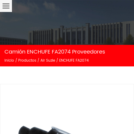
Camión ENCHUFE FA2074 Proveedores
Inicio
/
Productos
/
Air Suzie
/
ENCHUFE FA2074