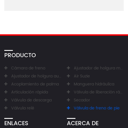
PRODUCTO
Cámara de freno
Ajustador de holgura manual
Ajustador de holgura automático
Air Suzie
Acoplamiento de palma
Manguera hidráulica
Articulación rápida
Válvula de liberación rápida
Válvula de descarga
Secador
Válvula relé
Válvula de freno de pie
ENLACES
ACERCA DE