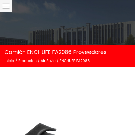
Camión ENCHUFE FA2086 Proveedores
Inicio
/
Productos
/
Air Suzie
/
ENCHUFE FA2086