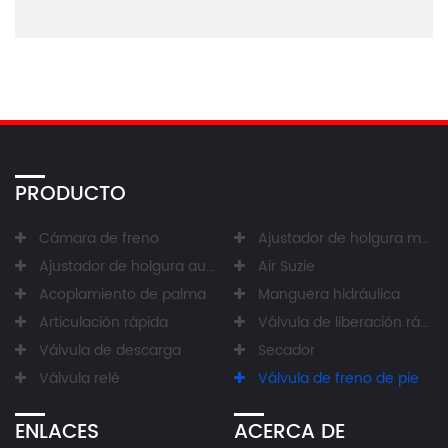
PRODUCTO
Cámara de freno
Ajustador de holgura manual
Ajustador de holgura automático
Air Suzie
Acoplamiento de palma
Manguera hidráulica
Articulación rápida
Válvula de liberación rápida
Válvula de descarga
Secador
Válvula relé
Válvula de freno de pie
ENLACES
ACERCA DE