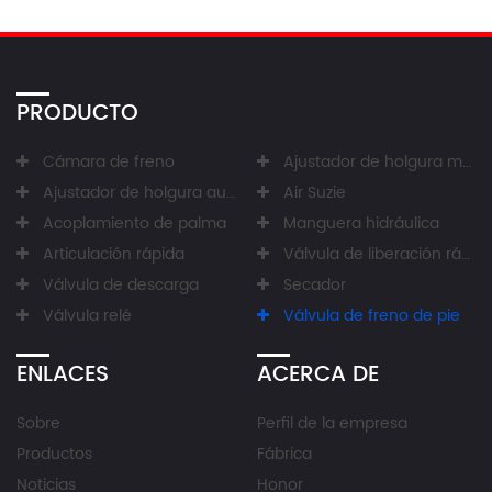
PRODUCTO
Cámara de freno
Ajustador de holgura manual
Ajustador de holgura automático
Air Suzie
Acoplamiento de palma
Manguera hidráulica
Articulación rápida
Válvula de liberación rápida
Válvula de descarga
Secador
Válvula relé
Válvula de freno de pie
ENLACES
ACERCA DE
Sobre
Perfil de la empresa
Productos
Fábrica
Noticias
Honor