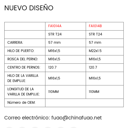
NUEVO DISEÑO
FA1014A
FA1014B
STR T24
STR T24
CARRERA:
57 mm
57 mm
HILO DE PUERTO:
M16x1,5
M22x1.5
ROSCA DEL PERNO:
M16x1,5
M16x1,5
CENTRO DE PERNOS:
120.7
120.7
HILO DE LA VARILLA
M16x1,5
M16x1,5
DE EMPUJE:
LONGITUD DE LA
110MM
110MM
VARILLA DE EMPUJE:
Número de OEM:
Correo electrónico:
fuao@chinafuao.net