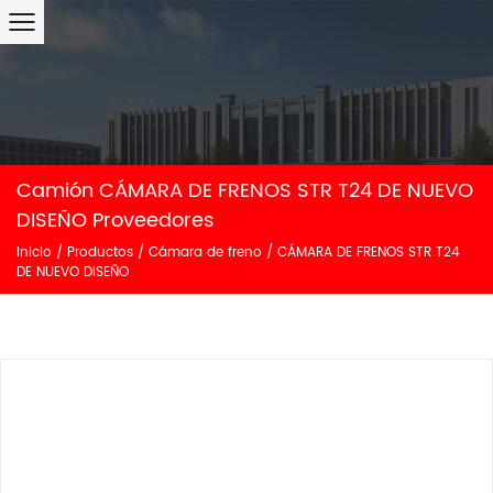
Camión CÁMARA DE FRENOS STR T24 DE NUEVO
DISEÑO Proveedores
Inicio
/
Productos
/
Cámara de freno
/
CÁMARA DE FRENOS STR T24
DE NUEVO DISEÑO