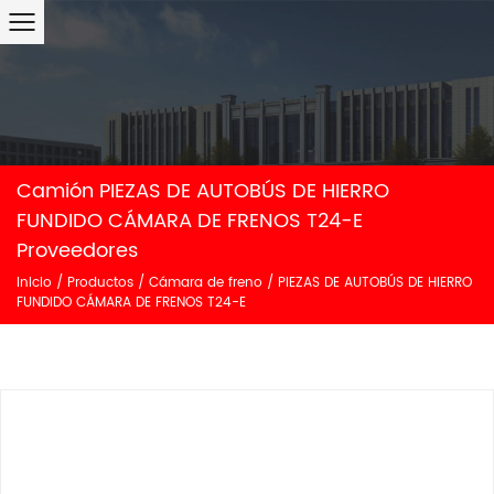
Camión PIEZAS DE AUTOBÚS DE HIERRO
FUNDIDO CÁMARA DE FRENOS T24-E
Proveedores
Inicio
/
Productos
/
Cámara de freno
/
PIEZAS DE AUTOBÚS DE HIERRO
FUNDIDO CÁMARA DE FRENOS T24-E