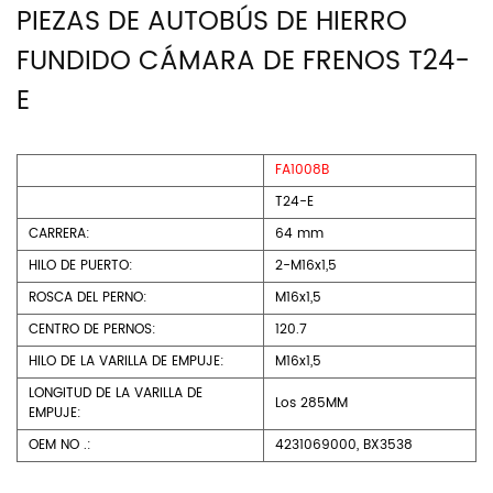
PIEZAS DE AUTOBÚS DE HIERRO
FUNDIDO CÁMARA DE FRENOS T24-
E
FA1008B
T24-E
CARRERA:
64 mm
HILO DE PUERTO:
2-M16x1,5
ROSCA DEL PERNO:
M16x1,5
CENTRO DE PERNOS:
120.7
HILO DE LA VARILLA DE EMPUJE:
M16x1,5
LONGITUD DE LA VARILLA DE
Los 285MM
EMPUJE:
OEM NO .:
4231069000, BX3538