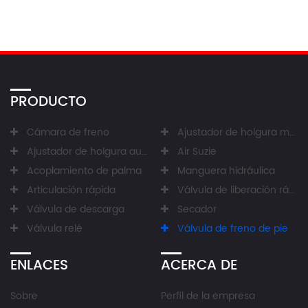
PRODUCTO
Cámara de freno
Ajustador de holgura manual
Ajustador de holgura automático
Air Suzie
Acoplamiento de palma
Manguera hidráulica
Articulación rápida
Válvula de liberación rápida
Válvula de descarga
Secador
Válvula relé
Válvula de freno de pie
ENLACES
ACERCA DE
Sobre
Perfil de la empresa