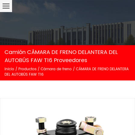
Camión CÁMARA DE FRENO DELANTERA DEL
AUTOBÚS FAW T16 Proveedores
Inicio
/
Productos
/
Cámara de freno
/
CÁMARA DE FRENO DELANTERA
DEL AUTOBÚS FAW T16