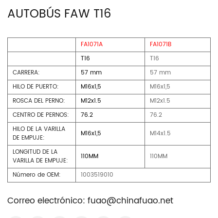
AUTOBÚS FAW T16
FA1071A
FA1071B
T16
T16
CARRERA:
57 mm
57 mm
HILO DE PUERTO:
M16x1,5
M16x1,5
ROSCA DEL PERNO:
M12x1.5
M12x1.5
CENTRO DE PERNOS:
76.2
76.2
HILO DE LA VARILLA
M16x1,5
M14x1.5
DE EMPUJE:
LONGITUD DE LA
110MM
110MM
VARILLA DE EMPUJE:
Número de OEM:
1003519010
Correo electrónico:
fuao@chinafuao.net