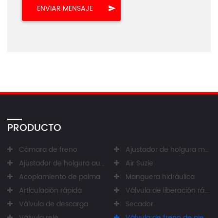
PRODUCTO
Cámara de freno
Ajustador de holgura manual
Ajustador de holgura automático
Air Suzie
Acoplamiento de palma
Manguera hidráulica
Articulación rápida
Válvula de liberación rápida
Válvula de descarga
Secador
Válvula relé
Válvula de freno de pie