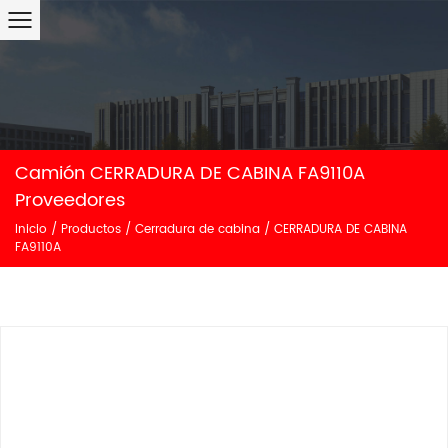
Camión CERRADURA DE CABINA FA9110A
Proveedores
Inicio
/
Productos
/
Cerradura de cabina
/
CERRADURA DE CABINA
FA9110A