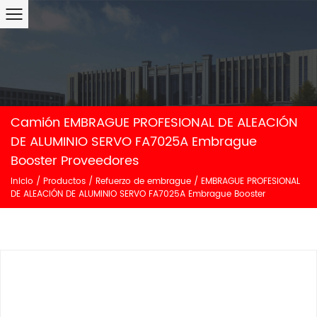
Camión EMBRAGUE PROFESIONAL DE ALEACIÓN
DE ALUMINIO SERVO FA7025A Embrague
Booster Proveedores
Inicio
/
Productos
/
Refuerzo de embrague
/
EMBRAGUE PROFESIONAL
DE ALEACIÓN DE ALUMINIO SERVO FA7025A Embrague Booster