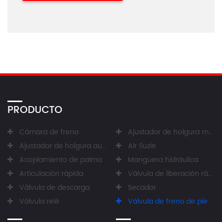
PRODUCTO
Cámara de freno
Ajustador de holgura manual
Ajustador de holgura automático
Air Suzie
Acoplamiento de palma
Manguera hidráulica
Articulación rápida
Válvula de liberación rápida
Válvula de descarga
Secador
Válvula relé
Válvula de freno de pie