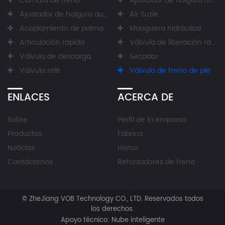
Cámara de freno
Ajustador de holgura manual
Ajustador de holgura automático
Air Suzie
Acoplamiento de palma
Manguera hidráulica
Articulación rápida
Válvula de liberación rápida
Válvula de descarga
Secador
Válvula relé
Válvula de freno de pie
ENLACES
ACERCA DE
Sobre
Perfil de la empresa
Productos
Fábrica
Noticias
Honor
Contáctenos
Reforzadores de freno
©
ZheJiang VOB Technology CO., LTD.
Reservados todos
los derechos.
Apoyo técnico:
Nube inteligente