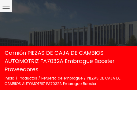
Camión PIEZAS DE CAJA DE CAMBIOS
AUTOMOTRIZ FA7032A Embrague Booster
Proveedores
Inicio
/
Productos
/
Refuerzo de embrague
/
PIEZAS DE CAJA DE
CAMBIOS AUTOMOTRIZ FA7032A Embrague Booster