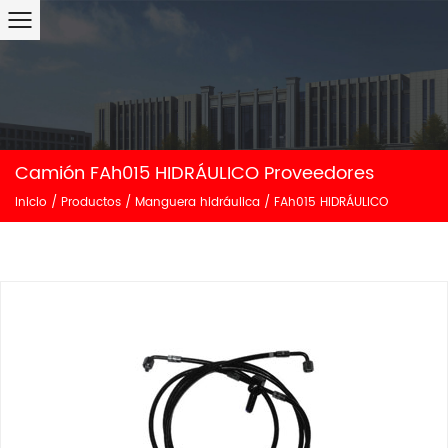
Camión FAh015 HIDRÁULICO Proveedores
Inicio
/
Productos
/
Manguera hidráulica
/
FAh015 HIDRÁULICO