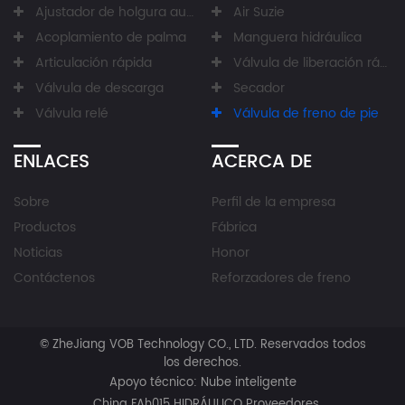
Ajustador de holgura automático
Air Suzie
Acoplamiento de palma
Manguera hidráulica
Articulación rápida
Válvula de liberación rápida
Válvula de descarga
Secador
Válvula relé
Válvula de freno de pie
ENLACES
ACERCA DE
Sobre
Perfil de la empresa
Productos
Fábrica
Noticias
Honor
Contáctenos
Reforzadores de freno
©
ZheJiang VOB Technology CO., LTD.
Reservados todos
los derechos.
Apoyo técnico:
Nube inteligente
China FAh015 HIDRÁULICO Proveedores