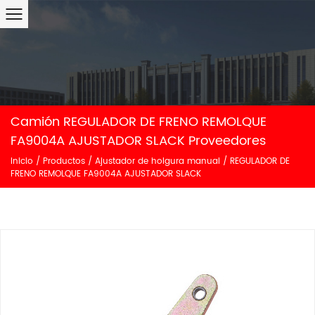
Camión REGULADOR DE FRENO REMOLQUE
FA9004A AJUSTADOR SLACK Proveedores
Inicio
/
Productos
/
Ajustador de holgura manual
/
REGULADOR DE
FRENO REMOLQUE FA9004A AJUSTADOR SLACK