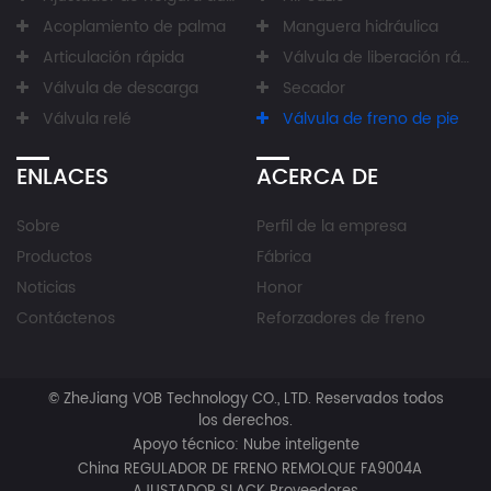
Acoplamiento de palma
Manguera hidráulica
Articulación rápida
Válvula de liberación rápida
Válvula de descarga
Secador
Válvula relé
Válvula de freno de pie
ENLACES
ACERCA DE
Sobre
Perfil de la empresa
Productos
Fábrica
Noticias
Honor
Contáctenos
Reforzadores de freno
©
ZheJiang VOB Technology CO., LTD.
Reservados todos
los derechos.
Apoyo técnico:
Nube inteligente
China REGULADOR DE FRENO REMOLQUE FA9004A