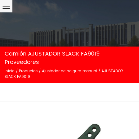
Camión AJUSTADOR SLACK FA9019
Proveedores
Inicio
/
Productos
/
Ajustador de holgura manual
/
AJUSTADOR
SLACK FA9019