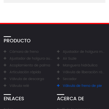
PRODUCTO
Cámara de freno
Ajustador de holgura manual
Ajustador de holgura automático
Air Suzie
Acoplamiento de palma
Manguera hidráulica
Articulación rápida
Válvula de liberación rápida
Válvula de descarga
Secador
Válvula relé
Válvula de freno de pie
ENLACES
ACERCA DE