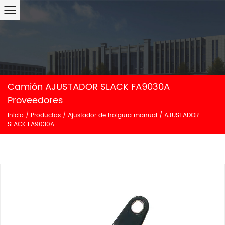
Camión AJUSTADOR SLACK FA9030A
Proveedores
Inicio
/
Productos
/
Ajustador de holgura manual
/
AJUSTADOR
SLACK FA9030A