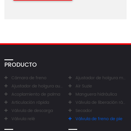
PRODUCTO
Cámara de freno
Ajustador de holgura manual
Ajustador de holgura automático
Air Suzie
Acoplamiento de palma
Manguera hidráulica
Articulación rápida
Válvula de liberación rápida
Válvula de descarga
Secador
Válvula relé
Válvula de freno de pie