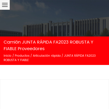
Camión JUNTA RÁPIDA FA2023 ROBUSTA Y
FIABLE Proveedores
Inicio
/
Productos
/
Articulación rápida
/
JUNTA RÁPIDA FA2023
ROBUSTA Y FIABLE