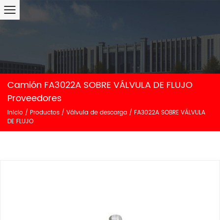
Camión FA3022A SOBRE VÁLVULA DE FLUJO
Proveedores
Inicio
/
Productos
/
Válvula de descarga
/
FA3022A SOBRE VÁLVULA
DE FLUJO